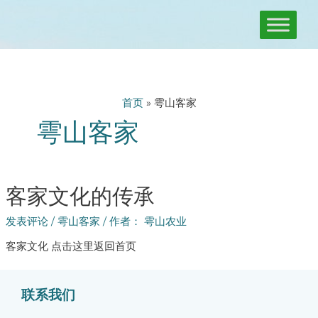
跳
至
内
容
首页
»
雩山客家
雩山客家
客家文化的传承
发表评论
/
雩山客家
/ 作者：
雩山农业
客家文化 点击这里返回首页
联系我们