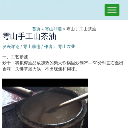
跳
至
内
容
文
章
首页
»
雩山非遗
»
雩山手工山茶油
雩山手工山茶油
导
航
发表评论
/
雩山非遗
/ 作者：
雩山农业
一、工艺步骤
炒干：将拟榨油品放加热的柴火铁锅里炒制25—30分钟左右至出
香味，关键掌握火候，不出现焦和糊味。